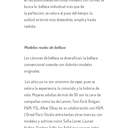
busca la belleza individual más que de
la perfección, se valora el paso del tiempo, la
actitud se tornó más distendida, simple y hasta
realista...
Modelos reales de belleza
Los cánones de belleza se diversifican, la belleza
convencional coexiste con distintos modelos
originales:
.Los años ya no son sinónimo de vejez, pues se
valora la experiencia, lo conocido y la historia de
vida. Mujeres adultas de más de 50 son la cara de
campañas como las de Lanvin, Tom Ford, Bulgari,
H&M, YSL, Alber Elbaz en su colaboración con H&M,
L'Oreal Paris Studio entre tantas otras marcas, con
modelos y actrices como Sofia Loren, Lauren
Hutton, Daphne Selfe, Iris Apfel que acusan entre