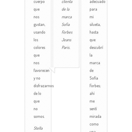
cuerpo
clienta
adecuado
que
de la
para
nos
marca
mi
gustan,
Sofia
silueta,
usando
Forbes
hasta
los
Jeans
que
colores
Paris.
descubrí
que
la
nos
marca
favorecen
de
y no
Sofía
disfrazarnos
Forbes;
de lo
ahí
que
me
no
sentí
somos.
mirada
como
Stella
una