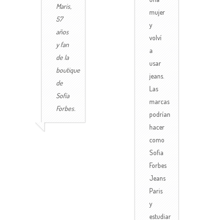
Maris,
mujer
57
y
años
volví
y fan
a
de la
usar
boutique
jeans.
de
Las
Sofía
marcas
Forbes.
podrían
hacer
como
Sofia
Forbes
Jeans
Paris
y
estudiar