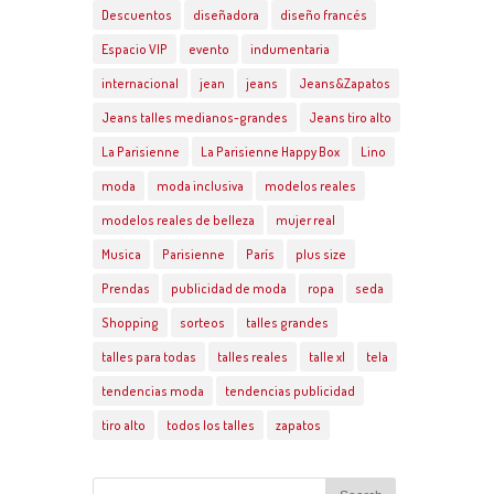
Descuentos
diseñadora
diseño francés
Espacio VIP
evento
indumentaria
internacional
jean
jeans
Jeans&Zapatos
Jeans talles medianos-grandes
Jeans tiro alto
La Parisienne
La Parisienne Happy Box
Lino
moda
moda inclusiva
modelos reales
modelos reales de belleza
mujer real
Musica
Parisienne
París
plus size
Prendas
publicidad de moda
ropa
seda
Shopping
sorteos
talles grandes
talles para todas
talles reales
talle xl
tela
tendencias moda
tendencias publicidad
tiro alto
todos los talles
zapatos