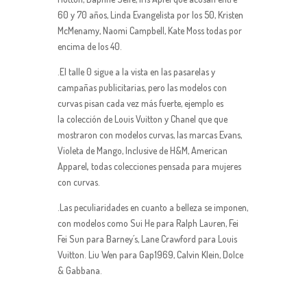
60 y 70 años, Linda Evangelista por los 50, Kristen
McMenamy, Naomi Campbell, Kate Moss todas por
encima de los 40.
.El talle 0 sigue a la vista en las pasarelas y
campañas publicitarias, pero las modelos con
curvas pisan cada vez más fuerte, ejemplo es
la colección de Louis Vuitton y Chanel que que
mostraron con modelos curvas, las marcas Evans,
Violeta de Mango, Inclusive de H&M, American
Apparel
,
todas colecciones pensada para mujeres
con curvas.
.Las peculiaridades en cuanto a belleza se imponen,
con modelos como Sui He para Ralph Lauren, Fei
Fei Sun para Barney´s, Lane Crawford para Louis
Vuitton. Liu Wen para Gap1969, Calvin Klein, Dolce
& Gabbana.