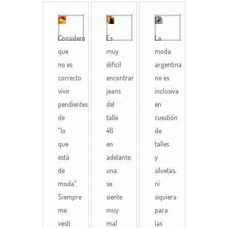
Considero
Es
La
que
muy
moda
no es
difícil
argentina
correcto
encontrar
no es
vivir
jeans
inclusiva
pendientes
del
en
de
talle
cuestión
"lo
46
de
que
en
talles
está
adelante;
y
de
una
siluetas,
moda".
se
ni
Siempre
siente
siquiera
me
muy
para
vestí
mal
las