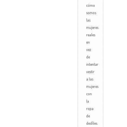
cómo
somos
las
mujeres
reales
en
vez
de
intentar
vestir
a las
mujeres
con
la
ropa
de
desfiles.