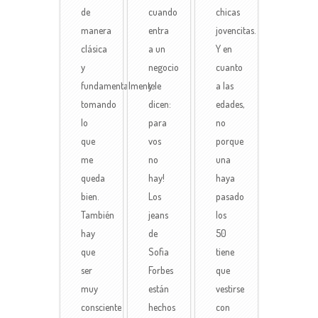
de
cuando
chicas
manera
entra
jovencitas.
clásica
a un
Y en
y
negocio
cuanto
fundamentalmente
y le
a las
tomando
dicen:
edades,
lo
para
no
que
vos
porque
me
no
una
queda
hay!
haya
bien.
Los
pasado
También
jeans
los
hay
de
50
que
Sofia
tiene
ser
Forbes
que
muy
están
vestirse
consciente
hechos
con