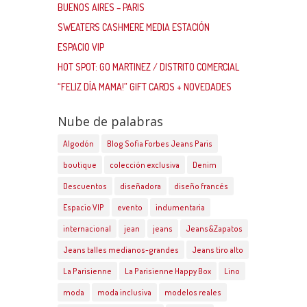
BUENOS AIRES – PARIS
SWEATERS CASHMERE MEDIA ESTACIÓN
ESPACIO VIP
HOT SPOT: GO MARTINEZ / DISTRITO COMERCIAL
“FELIZ DÍA MAMA!” GIFT CARDS + NOVEDADES
Nube de palabras
Algodón
Blog Sofia Forbes Jeans Paris
boutique
colección exclusiva
Denim
Descuentos
diseñadora
diseño francés
Espacio VIP
evento
indumentaria
internacional
jean
jeans
Jeans&Zapatos
Jeans talles medianos-grandes
Jeans tiro alto
La Parisienne
La Parisienne Happy Box
Lino
moda
moda inclusiva
modelos reales