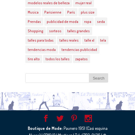
modelos reales de belleza
mujer real
Musica
Parisienne
París
plus size
Prendas
publicidad de moda
ropa
seda
Shopping
sorteos
talles grandes
talles para todas
talles reales
talle xl
tela
tendencias moda
tendencias publicidad
tiro alto
todos los talles
zapatos
Boutique de Mode:
Paunero 1951 (Casi esquina