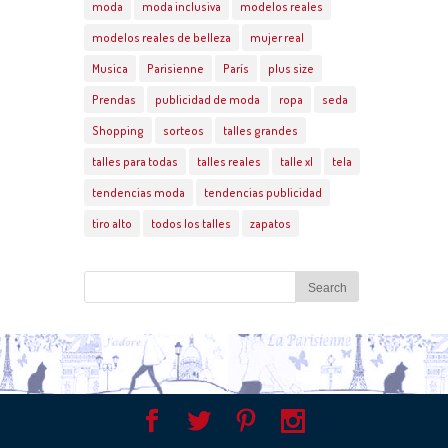
moda
moda inclusiva
modelos reales
modelos reales de belleza
mujer real
Musica
Parisienne
París
plus size
Prendas
publicidad de moda
ropa
seda
Shopping
sorteos
talles grandes
talles para todas
talles reales
talle xl
tela
tendencias moda
tendencias publicidad
tiro alto
todos los talles
zapatos