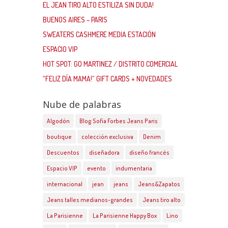
EL JEAN TIRO ALTO ESTILIZA SIN DUDA!
BUENOS AIRES – PARIS
SWEATERS CASHMERE MEDIA ESTACIÓN
ESPACIO VIP
HOT SPOT: GO MARTINEZ / DISTRITO COMERCIAL
“FELIZ DÍA MAMA!” GIFT CARDS + NOVEDADES
Nube de palabras
Algodón
Blog Sofia Forbes Jeans Paris
boutique
colección exclusiva
Denim
Descuentos
diseñadora
diseño francés
Espacio VIP
evento
indumentaria
internacional
jean
jeans
Jeans&Zapatos
Jeans talles medianos-grandes
Jeans tiro alto
La Parisienne
La Parisienne Happy Box
Lino