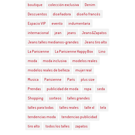
boutique
colección exclusiva
Denim
Descuentos
diseñadora
diseño francés
Espacio VIP
evento
indumentaria
internacional
jean
jeans
Jeans&Zapatos
Jeans talles medianos-grandes
Jeans tiro alto
La Parisienne
La Parisienne Happy Box
Lino
moda
moda inclusiva
modelos reales
modelos reales de belleza
mujer real
Musica
Parisienne
París
plus size
Prendas
publicidad de moda
ropa
seda
Shopping
sorteos
talles grandes
talles para todas
talles reales
talle xl
tela
tendencias moda
tendencias publicidad
tiro alto
todos los talles
zapatos