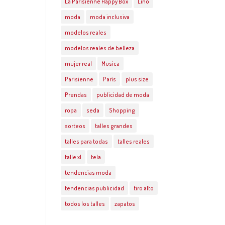
La Parisienne Happy Box
Lino
moda
moda inclusiva
modelos reales
modelos reales de belleza
mujer real
Musica
Parisienne
París
plus size
Prendas
publicidad de moda
ropa
seda
Shopping
sorteos
talles grandes
talles para todas
talles reales
talle xl
tela
tendencias moda
tendencias publicidad
tiro alto
todos los talles
zapatos