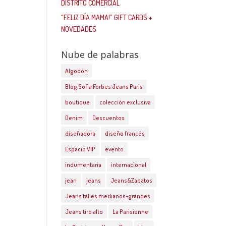
DISTRITO COMERCIAL
“FELIZ DÍA MAMA!” GIFT CARDS +
NOVEDADES
Nube de palabras
Algodón
Blog Sofia Forbes Jeans Paris
boutique
colección exclusiva
Denim
Descuentos
diseñadora
diseño francés
Espacio VIP
evento
indumentaria
internacional
jean
jeans
Jeans&Zapatos
Jeans talles medianos-grandes
Jeans tiro alto
La Parisienne